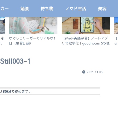
ッカー
勉強
持ち物
ノマド生活
美容
サッカー
プログラミング学習
！市
なでしこリーガーのリアルな1
【iPad×英語学習】ノートアプ
【
介。
日（練習日編）
リで効率化！goodnotes 5の使
る
い方を徹底解説。
ト
till003-1
2021.11.05
は
約0分
で読めます。