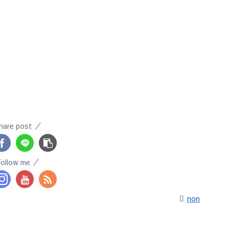
hare post
Follow me
non