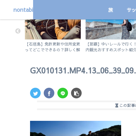
nontabi
旅
サ
国内
国内
adは結局ど
【石垣島】免許更新や住所変更
【那覇】ゆいレールで行く
・おすすめ
ってどこでできるの？詳しく解
内観光おすすめスポット紹
iPad
説します。
徒歩で行けるビーチも。
】
GX010131.MP4.13_06_39_09.S
この記事