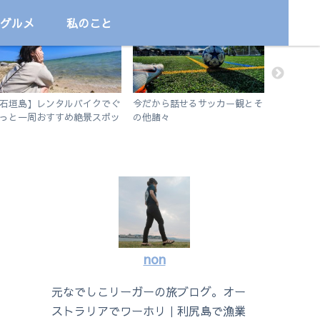
グルメ
私のこと
旅
サッカー
国内
石垣島】レンタルバイクでぐ
今だから話せるサッカー観とそ
【フサキ
っと一周おすすめ絶景スポッ
の他諸々
る！石垣
旅
シュノー
non
元なでしこリーガーの旅ブログ。オー
ストラリアでワーホリ｜利尻島で漁業