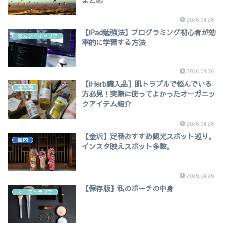
2026.04.26
【iPad勉強法】プログラミング初心者が効
セカンドキャリア
率的に学習する方法
2026.04.26
【iHerb購入品】肌トラブルで悩んでいる
持ち物
方必見！実際に使ってよかったオーガニッ
クアイテム紹介
2026.04.26
【金沢】定番おすすめ観光スポット巡り。
国内
インスタ映えスポット多数。
2026.04.26
【保存版】私のポーチの中身
オーストラリア