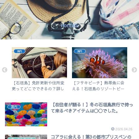
Hakuna Matata !
nontabi
国内
国内
な1
【石垣島】免許更新や住所変
【フサキビーチ】熱帯魚に会
【
更ってどこでできるの？詳し
える！石垣島のリゾートビー
市
く解説します。
チでシュノーケルを楽しむ
介
【在住者が語る！】冬の石垣島旅行で持っ
国内
て来るべきアイテムは◯◯でした。
2026.04.26
コアラに会える！第3の都市ブリスベンの
オーストラリア