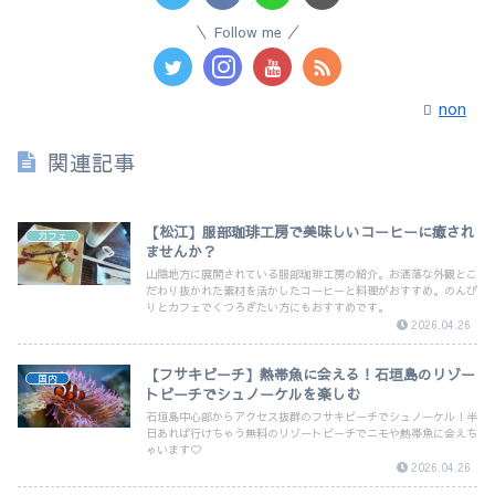
Follow me
non
関連記事
【松江】服部珈琲工房で美味しいコーヒーに癒され
カフェ
ませんか？
山陰地方に展開されている服部珈琲工房の紹介。お洒落な外観とこ
だわり抜かれた素材を活かしたコーヒーと料理がおすすめ。のんび
りとカフェでくつろぎたい方にもおすすめです。
2026.04.26
【フサキビーチ】熱帯魚に会える！石垣島のリゾー
国内
トビーチでシュノーケルを楽しむ
石垣島中心部からアクセス抜群のフサキビーチでシュノーケル！半
日あれば行けちゃう無料のリゾートビーチでニモや熱帯魚に会えち
ゃいます♡
2026.04.26