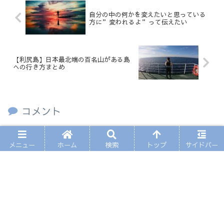
自分の中の何かを変えたいと思っている
方に”変われるよ”って伝えたい
【利尻島】日本最北端の百名山がある島
への行き方まとめ
コメント
コメントを書き込む
メニュー
ホーム
検索
トップ
サイドバー
ホーム
旅
国内
PAGE TOP