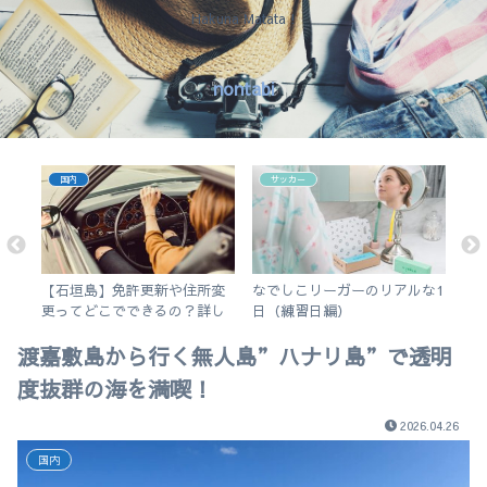
Hakuna Matata !
nontabi
国内
サッカー
アプ
【石垣島】免許更新や住所変
なでしこリーガーのリアルな1
【
5の
更ってどこでできるの？詳し
日（練習日編）
ぐ
く解説します。
ポ
渡嘉敷島から行く無人島”ハナリ島”で透明
度抜群の海を満喫！
2026.04.26
国内