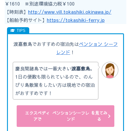
￥1610 ※別途環境協力税￥100
【時刻表】
http://www.vill.tokashiki.okinawa.jp/
【船舶予約サイト】
https://tokashiki-ferry.jp
渡嘉敷島でおすすめの宿泊先は
ペンション シーフ
レンド
！
慶良間諸島では一番大きい
渡嘉敷島
。
1日の便数も限られているので、のん
びり島散策をしたい方は現地での宿泊
がおすすめです！
エクスペディ
ペンションシーフレ
を見てみ
アで
ンド
る