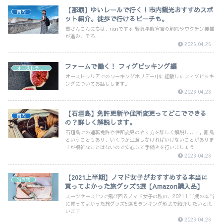
【那覇】ゆいレールで行く！市内観光おすすめスポ
国内
ット紹介。徒歩で行けるビーチも。
皆さんこんにちは、nonです🌷 緊急事態宣言の解除やワクチン接種
が進み、そろ...
2026.04.26
ファームで働く！ フィグピッキング編
オーストラリア
オーストラリアでのワーキングホリデー中に経験したフィグピッキ
ングについてお話しします。
2026.04.26
【石垣島】免許更新や住所変更ってどこでできる
国内
の？詳しく解説します。
石垣島での運転免許や住所変更のやり方を詳しく解説します。離島
ということもあり、いくつか注意しなければいけないことがありま
すが複雑なことはないので安心して手続きを行いましょう！
2026.04.26
【2021上半期】ノマド女子がおすすめする本当に
持ち物
買ってよかった旅グッズ5選【Amazon購入品】
スーツケース1つで飛び回るノマド女子の私の、2021上半期の本当
に買ってよかった旅グッズ5選をランキング形式で紹介したいと思
います！
2026.04.26