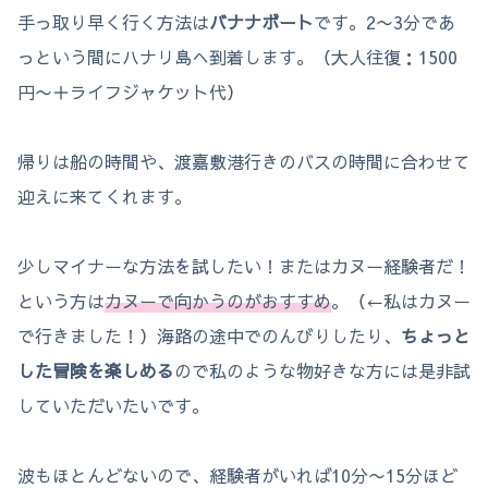
手っ取り早く行く方法は
バナナボート
です。2〜3分であ
っという間にハナリ島へ到着します。（大人往復：1500
円〜＋ライフジャケット代）
帰りは船の時間や、渡嘉敷港行きのバスの時間に合わせて
迎えに来てくれます。
少しマイナーな方法を試したい！またはカヌー経験者だ！
という方は
カヌーで向かうのがおすすめ
。（←私はカヌー
で行きました！）海路の途中でのんびりしたり、
ちょっと
した冒険を楽しめる
ので私のような物好きな方には是非試
していただいたいです。
波もほとんどないので、経験者がいれば10分〜15分ほど