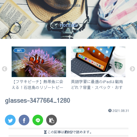
Hakuna Matata !
nontabi
国内
勉強
！
【フサキビーチ】熱帯魚に会
英語学習に最適のiPadは結局
今
紹
える！石垣島のリゾートビー
どれ？容量・スペック・おす
そ
。
チでシュノーケルを楽しむ
すめアプリを解説！【無印
glasses-3477664_1280
iPad 2019 vs iPad Air3】
2021.08.31
この記事は
約0分
で読めます。