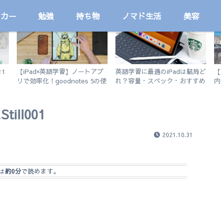
ッカー
勉強
持ち物
ノマド生活
美容
プログラミング学習
勉強
1
【iPad×英語学習】ノートアプ
英語学習に最適のiPadは結局ど
【
リで効率化！goodnotes 5の使
れ？容量・スペック・おすすめ
内
い方を徹底解説。
アプリを解説！【無印iPad
徒
2019 vs iPad Air3】
till001
2021.10.31
は
約0分
で読めます。