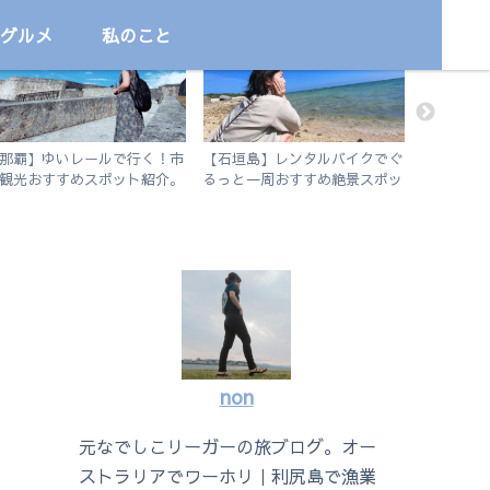
グルメ
私のこと
国内
旅
サッカー
那覇】ゆいレールで行く！市
【石垣島】レンタルバイクでぐ
今だから
観光おすすめスポット紹介。
るっと一周おすすめ絶景スポッ
の他諸々
歩で行けるビーチも。
ト旅
non
元なでしこリーガーの旅ブログ。オー
ストラリアでワーホリ｜利尻島で漁業