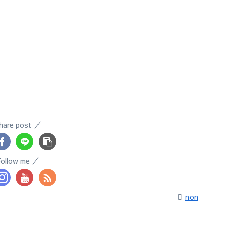
hare post
Follow me
non