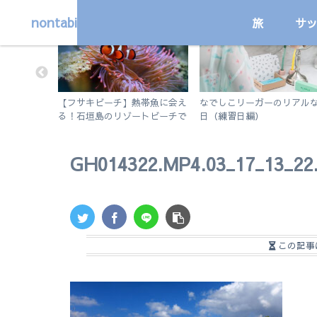
nontabi
旅
サ
国内
サッカー
や住所変更
【フサキビーチ】熱帯魚に会え
なでしこリーガーのリアルな
？詳しく解
る！石垣島のリゾートビーチで
日（練習日編）
シュノーケルを楽しむ
GH014322.MP4.03_17_13_22.S
この記事