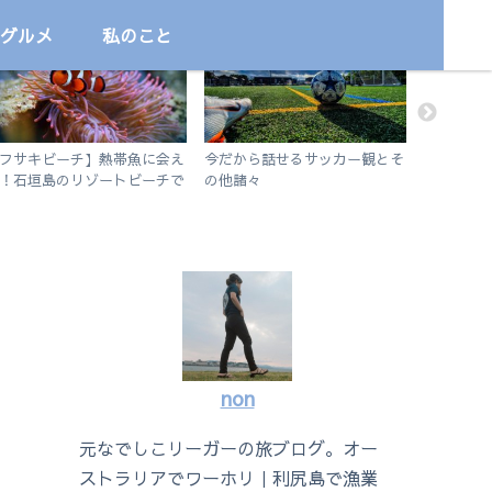
グルメ
私のこと
国内
サッカー
旅
フサキビーチ】熱帯魚に会え
今だから話せるサッカー観とそ
【石垣島
！石垣島のリゾートビーチで
の他諸々
るっと一
ュノーケルを楽しむ
ト旅
non
元なでしこリーガーの旅ブログ。オー
ストラリアでワーホリ｜利尻島で漁業