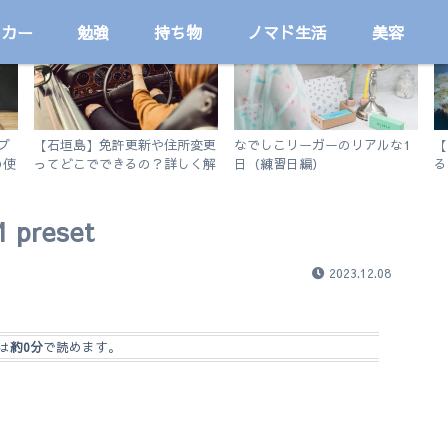
ッカー
勉強
持ち物
ノマド生活
美容
国内
サッカー
プ
【石垣島】免許更新や住所変更
なでしこリーガーのリアルな1
【
の使
ってどこでできるの？詳しく解
日（練習日編）
る
説します。
シ
1 preset
2023.12.08
は
約0分
で読めます。