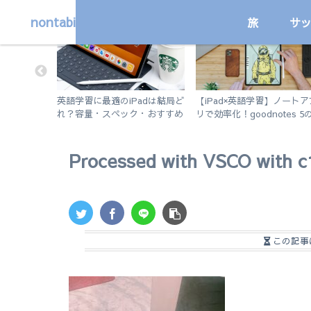
nontabi
旅
サ
勉強
プログラミング学習
で行く！市
英語学習に最適のiPadは結局ど
【iPad×英語学習】ノートア
ット紹介。
れ？容量・スペック・おすすめ
リで効率化！goodnotes 5
も。
アプリを解説！【無印iPad
い方を徹底解説。
2019 vs iPad Air3】
Processed with VSCO with c
この記事