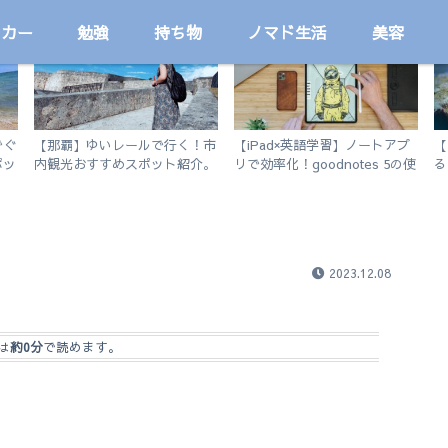
ッカー
勉強
持ち物
ノマド生活
美容
国内
プログラミング学習
でぐ
【那覇】ゆいレールで行く！市
【iPad×英語学習】ノートアプ
【
ポッ
内観光おすすめスポット紹介。
リで効率化！goodnotes 5の使
る
徒歩で行けるビーチも。
い方を徹底解説。
シ
2023.12.08
は
約0分
で読めます。