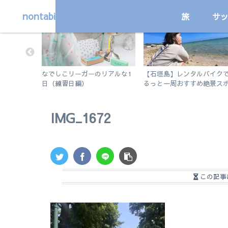
nontabi
旅
サ
サッカー
旅
や住所変更
なでしこリーガーのリアルな1
【石垣島】レンタルバイク
？詳しく解
日（練習日編）
るっと一周おすすめ絶景ス
ト旅
IMG_1672
この記事