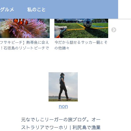
グルメ
私のこと
国内
サッカー
勉強
フサキビーチ】熱帯魚に会え
今だから話せるサッカー観とそ
英語学習に
！石垣島のリゾートビーチで
の他諸々
れ？容量
ュノーケルを楽しむ
アプリを解
2019 vs i
non
元なでしこリーガーの旅ブログ。オー
ストラリアでワーホリ｜利尻島で漁業