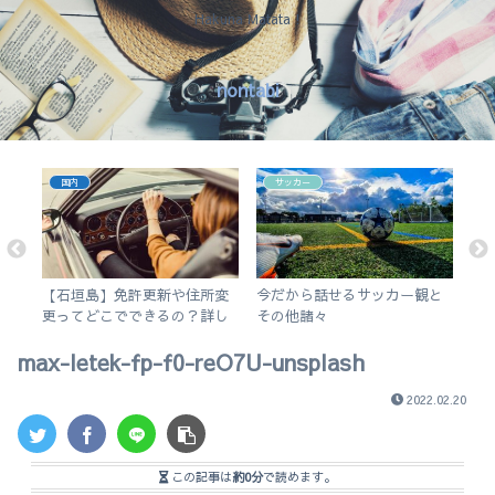
Hakuna Matata !
nontabi
国内
サッカー
会
【石垣島】免許更新や住所変
今だから話せるサッカー観と
英
ー
更ってどこでできるの？詳し
その他諸々
ど
く解説します。
す
max-letek-fp-f0-reO7U-unsplash
iPa
2022.02.20
この記事は
約0分
で読めます。