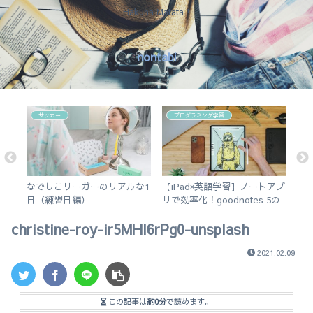
Hakuna Matata !
nontabi
サッカー
プログラミング学習
変
なでしこリーガーのリアルな1
【iPad×英語学習】ノートアプ
今
し
日（練習日編）
リで効率化！goodnotes 5の
そ
使い方を徹底解説。
christine-roy-ir5MHI6rPg0-unsplash
2021.02.09
この記事は
約0分
で読めます。