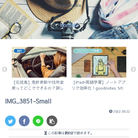
Hakuna Matata !
nontabi
国内
プログラミング学習
会
【石垣島】免許更新や住所変
【iPad×英語学習】ノートアプ
【
ー
更ってどこでできるの？詳し
リで効率化！goodnotes 5の
ぐ
く解説します。
使い方を徹底解説。
ポ
IMG_3851-Small
2022.09.22
この記事は
約0分
で読めます。