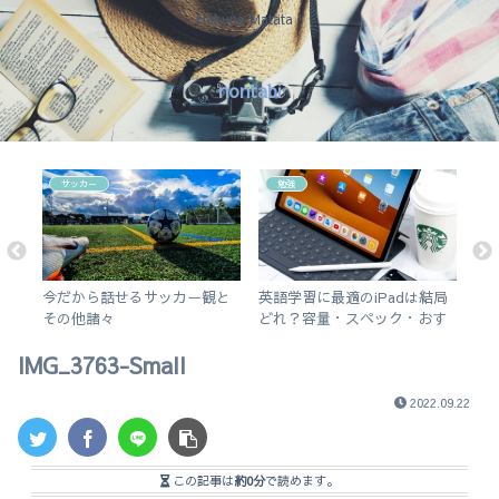
Hakuna Matata !
nontabi
サッカー
勉強
会
今だから話せるサッカー観と
英語学習に最適のiPadは結局
【
ー
その他諸々
どれ？容量・スペック・おす
ぐ
すめアプリを解説！【無印
ポ
IMG_3763-Small
iPad 2019 vs iPad Air3】
2022.09.22
この記事は
約0分
で読めます。