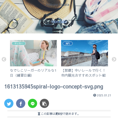
Hakuna Matata !
nontabi
サッカー
国内
アプ
なでしこリーガーのリアルな1
【那覇】ゆいレールで行く！
【
5の
日（練習日編）
市内観光おすすめスポット紹
え
介。徒歩で行けるビーチも。
チ
1613135945spiral-logo-concept-svg.png
2025.01.21
この記事は
約0分
で読めます。