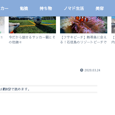
ッカー
勉強
持ち物
ノマド生活
美容
サッカー
国内
1
今だから話せるサッカー観とそ
【フサキビーチ】熱帯魚に会え
【
の他諸々
る！石垣島のリゾートビーチで
内
シュノーケルを楽しむ
徒
2020.03.24
は
約0分
で読めます。