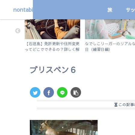
nontabi
旅
サ
国内
サッカー
】ノートアプ
【石垣島】免許更新や住所変更
なでしこリーガーのリアルな
tes 5の使
ってどこでできるの？詳しく解
日（練習日編）
説します。
ブリスベン６
この記事