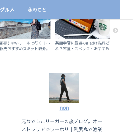
グルメ
私のこと
国内
勉強
旅
那覇】ゆいレールで行く！市
英語学習に最適のiPadは結局ど
【石垣島
観光おすすめスポット紹介。
れ？容量・スペック・おすすめ
るっと一
歩で行けるビーチも。
アプリを解説！【無印iPad
ト旅
2019 vs iPad Air3】
non
元なでしこリーガーの旅ブログ。オー
ストラリアでワーホリ｜利尻島で漁業