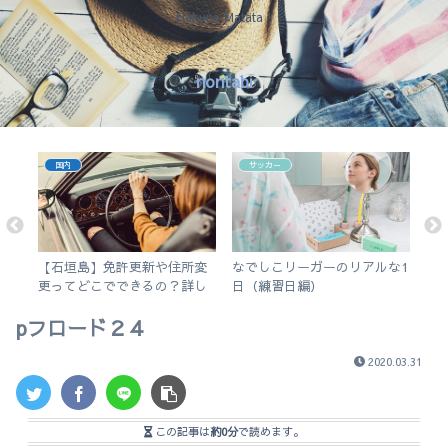
Hakuna Matata !
nontabi
国内
サッカー
会
【石垣島】免許更新や住所変
なでしこリーガーのリアルな1
【i
ー
更ってどこでできるの？詳し
日（練習日編）
リで
く解説します。
使
pフロード２４
2020.03.31
この記事は
約0分
で読めます。