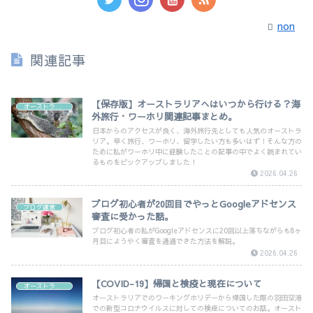
non
関連記事
【保存版】オーストラリアへはいつから行ける？海
オーストラリア
外旅行・ワーホリ関連記事まとめ。
日本からのアクセスが良く、海外旅行先としても人気のオーストラ
リア。早く旅行、ワーホリ、留学したい方も多いはず！そんな方の
ために私がワーホリ中に経験したことの記事の中でよく読まれてい
るものをピックアップしました！
2026.04.26
ブログ初心者が20回目でやっとGoogleアドセンス
ブログ運営
審査に受かった話。
ブログ初心者の私がGoogleアドセンスに20回以上落ちながらも8ヶ
月目にようやく審査を通過できた方法を解説。
2026.04.26
【COVID-19】帰国と検疫と現在について
オーストラリア
オーストラリアでのワーキングホリデーから帰国した際の羽田空港
での新型コロナウイルスに対しての検疫についてのお話。オースト