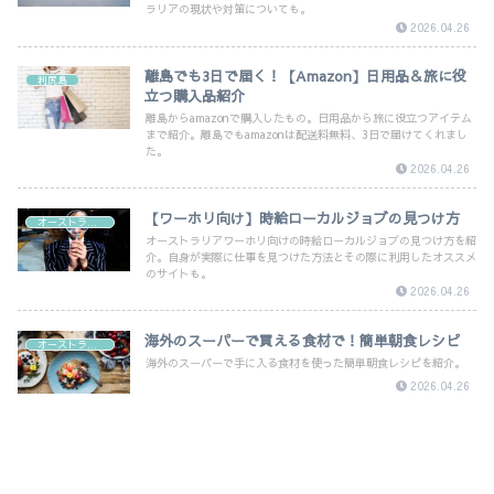
ラリアの現状や対策についても。
2026.04.26
離島でも3日で届く！【Amazon】日用品＆旅に役
利尻島
立つ購入品紹介
離島からamazonで購入したもの。日用品から旅に役立つアイテム
まで紹介。離島でもamazonは配送料無料、3日で届けてくれまし
た。
2026.04.26
【ワーホリ向け】時給ローカルジョブの見つけ方
オーストラリア
オーストラリアワーホリ向けの時給ローカルジョブの見つけ方を紹
介。自身が実際に仕事を見つけた方法とその際に利用したオススメ
のサイトも。
2026.04.26
海外のスーパーで買える食材で！簡単朝食レシピ
オーストラリア
海外のスーパーで手に入る食材を使った簡単朝食レシピを紹介。
2026.04.26