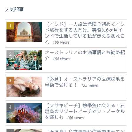
人気記事
【インド】一人旅は危険？初めてイン
ド旅行をする人向け。実際に6ヶ月イ
ンドで生活している私が伝えるあれこ
れ
168 views
オーストラリアのお酒事情とお勧め紹
介
164 views
【必見】オーストラリアの医療脱毛を
半額で受ける！
135 views
【フサキビーチ】熱帯魚に会える！石
垣島のリゾートビーチでシュノーケル
を楽しむ
106 views
【石垣島】免許更新や住所変更ってど