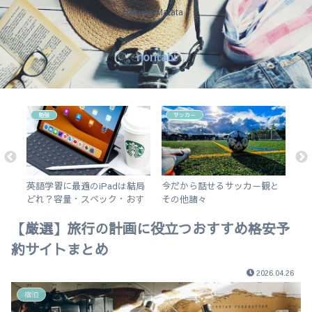
Hakuna Matata !
nontabi
勉強
サッカー
な1
英語学習に最適のiPadは結局
今だから話せるサッカー観と
【
どれ？容量・スペック・おす
その他諸々
え
すめアプリを解説！【無印
チ
【厳選】旅行の計画に役立つおすすめ格安予
iPad 2019 vs iPad Air3】
約サイトまとめ
2026.04.26
宿泊