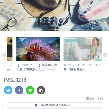
Hakuna Matata !
nontabi
国内
サッカー
アプ
【フサキビーチ】熱帯魚に会
なでしこリーガーのリアルな1
【
5の
える！石垣島のリゾートビー
日（練習日編）
更
チでシュノーケルを楽しむ
く
IMG_0219
2021.11.29
この記事は
約0分
で読めます。