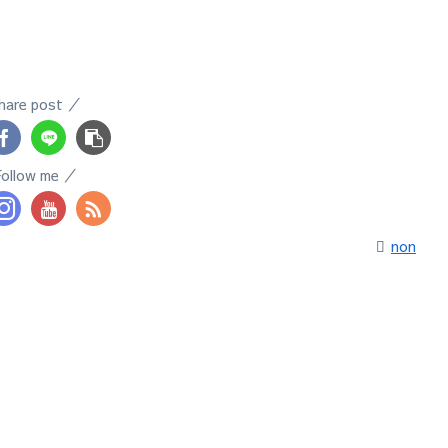
hare post
Follow me
non