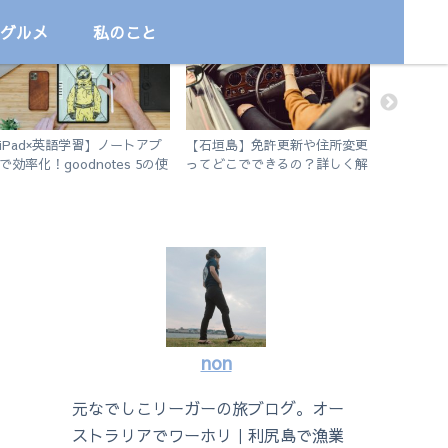
グルメ
私のこと
プログラミング学習
国内
サッカー
iPad×英語学習】ノートアプ
【石垣島】免許更新や住所変更
今だから
で効率化！goodnotes 5の使
ってどこでできるの？詳しく解
の他諸々
方を徹底解説。
説します。
non
元なでしこリーガーの旅ブログ。オー
ストラリアでワーホリ｜利尻島で漁業