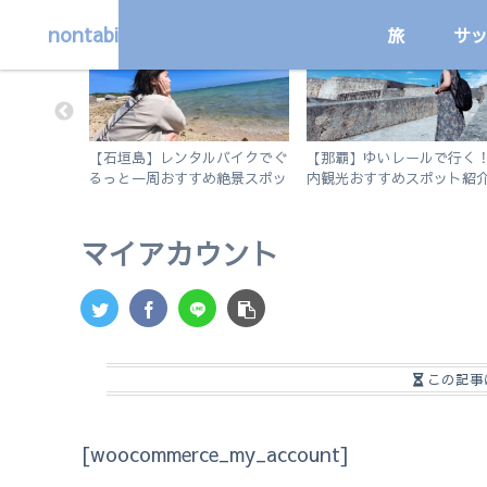
nontabi
旅
サ
旅
国内
リアルな1
【石垣島】レンタルバイクでぐ
【那覇】ゆいレールで行く
るっと一周おすすめ絶景スポッ
内観光おすすめスポット紹
ト旅
徒歩で行けるビーチも。
マイアカウント
この記事
[woocommerce_my_account]