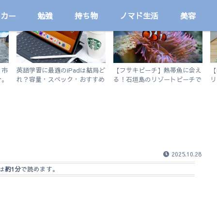
ッカー
勉強
持ち物
ノマド生活
美容
勉強
国内
！市
英語学習に最適のiPadは結局ど
【フサキビーチ】熱帯魚に会え
【
介。
れ？容量・スペック・おすすめ
る！石垣島のリゾートビーチで
リ
アプリを解説！【無印iPad
シュノーケルを楽しむ
い
2019 vs iPad Air3】
2025.10.28
は
約1分
で読めます。