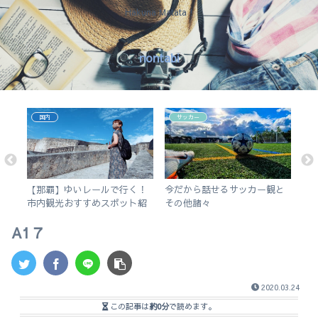
Hakuna Matata !
nontabi
国内
サッカー
アプ
【那覇】ゆいレールで行く！
今だから話せるサッカー観と
【
5の
市内観光おすすめスポット紹
その他諸々
更
介。徒歩で行けるビーチも。
く
A1７
2020.03.24
この記事は
約0分
で読めます。