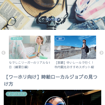
Hakuna Matata !
nontabi
サッカー
国内
結局
なでしこリーガーのリアルな1
【那覇】ゆいレールで行く！
【
す
日（練習日編）
市内観光おすすめスポット紹
更
介。徒歩で行けるビーチも。
く
【ワーホリ向け】時給ローカルジョブの見つ
け方
オーストラリア