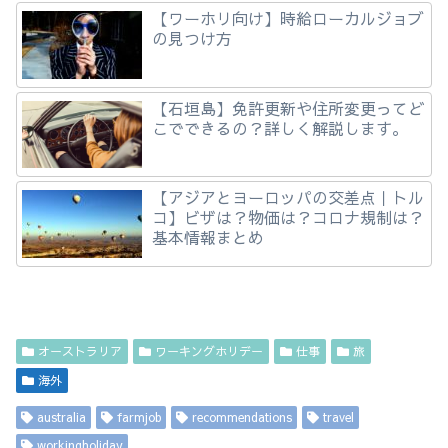
【ワーホリ向け】時給ローカルジョブ
の見つけ方
【石垣島】免許更新や住所変更ってど
こでできるの？詳しく解説します。
【アジアとヨーロッパの交差点｜トル
コ】ビザは？物価は？コロナ規制は？
基本情報まとめ
オーストラリア
ワーキングホリデー
仕事
旅
海外
australia
farmjob
recommendations
travel
workingholiday