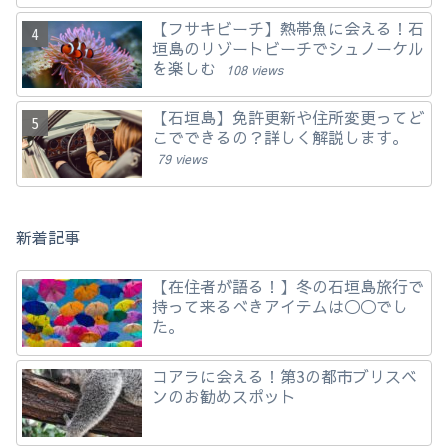
【フサキビーチ】熱帯魚に会える！石
垣島のリゾートビーチでシュノーケル
を楽しむ
108 views
【石垣島】免許更新や住所変更ってど
こでできるの？詳しく解説します。
79 views
新着記事
【在住者が語る！】冬の石垣島旅行で
持って来るべきアイテムは◯◯でし
た。
コアラに会える！第3の都市ブリスベ
ンのお勧めスポット