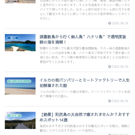
石垣島と行ったら透き通った海にサンゴ礁、絶景、絶品沖縄グルメ
と見所がたくさんあります。そんな石垣島をぐるっと一周レンタル
バイクで周ってきました。女子一人旅や初めての一人旅の方でも安
心して観光できるように詳しくまとめたので是非参考にしてみてく
ださい。
2026.04.26
渡嘉敷島から行く無人島”ハナリ島”で透明度抜
国内
群の海を満喫！
那覇から日帰りでも観光可能な慶良間諸島。その一角の渡嘉敷島か
ら行くことの出来る無人島・ハナリ島をご存知ですか？透き通った
海と白い砂浜、サンゴ礁や熱帯魚など都会では見ることの出来ない
景色がそこにはあります。
2026.04.26
イルカの街バンバリーとミートファクトリーで人生
オーストラリア
初解雇された話
イルカの街バンバリーの魅力を紹介。ミートファクトリーで人生初
めて解雇された話も。
2026.04.26
【絶景】利尻島の大自然で癒されませんか？おすす
利尻島
めスポット14選
島民もおすすめする利尻島のおすすめ観光スポットを紹介。実際に
観光してみてのおすすめルートや見所も。