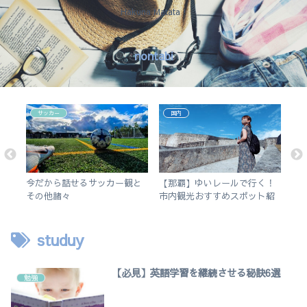
Hakuna Matata !
nontabi
サッカー
国内
アプ
今だから話せるサッカー観と
【那覇】ゆいレールで行く！
【
5の
その他諸々
市内観光おすすめスポット紹
更
介。徒歩で行けるビーチも。
く
studuy
【必見】英語学習を継続させる秘訣6選
勉強