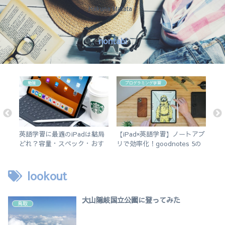
Hakuna Matata !
nontabi
勉強
プログラミング学習
！
英語学習に最適のiPadは結局
【iPad×英語学習】ノートアプ
今
紹
どれ？容量・スペック・おす
リで効率化！goodnotes 5の
そ
。
すめアプリを解説！【無印
使い方を徹底解説。
iPad 2019 vs iPad Air3】
lookout
大山隠岐国立公園に登ってみた
鳥取