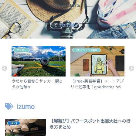
Hakuna Matata !
nontabi
サッカー
プログラミング学習
変
今だから話せるサッカー観と
【iPad×英語学習】ノートアプ
な
し
その他諸々
リで効率化！goodnotes 5の
日
使い方を徹底解説。
izumo
【縁結び】パワースポット出雲大社への行
国内
き方まとめ