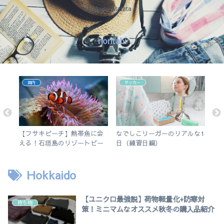
Hakuna Matata !
nontabi
国内
サッカー
変
【フサキビーチ】熱帯魚に会
なでしこリーガーのリアルな1
英
し
える！石垣島のリゾートビー
日（練習日編）
ど
チでシュノーケルを楽しむ
す
iPa
Hokkaido
【ユニクロ最強説】荷物軽量化+防寒対
持ち物
策！ミニマムなオススメ秋冬の購入品紹介