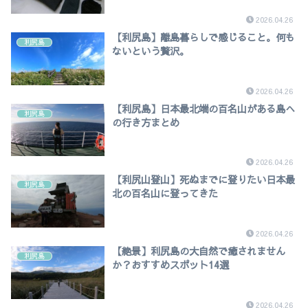
2026.04.26
【利尻島】離島暮らしで感じること。何も
利尻島
ないという贅沢。
2026.04.26
【利尻島】日本最北端の百名山がある島へ
利尻島
の行き方まとめ
2026.04.26
【利尻山登山】死ぬまでに登りたい日本最
利尻島
北の百名山に登ってきた
2026.04.26
【絶景】利尻島の大自然で癒されません
利尻島
か？おすすめスポット14選
2026.04.26