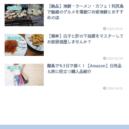
【絶品】海鮮・ラーメン・カフェ！利尻島
カフェ
で魅惑のグルメを堪能♡お家海鮮とおすす
めの店
2026.04.26
【簡単】白子と肝の下処理をマスターして
グルメ
お家居酒屋しませんか？
2026.04.26
離島でも3日で届く！【Amazon】日用品
利尻島
＆旅に役立つ購入品紹介
2026.04.26