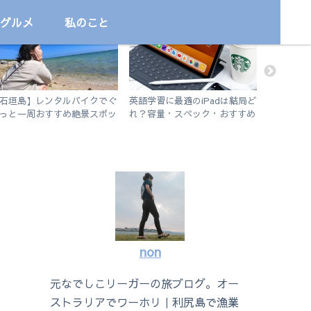
グルメ
私のこと
旅
勉強
サッカー
石垣島】レンタルバイクでぐ
英語学習に最適のiPadは結局ど
なでしこ
っと一周おすすめ絶景スポッ
れ？容量・スペック・おすすめ
日（練習
旅
アプリを解説！【無印iPad
2019 vs iPad Air3】
non
元なでしこリーガーの旅ブログ。オー
ストラリアでワーホリ｜利尻島で漁業