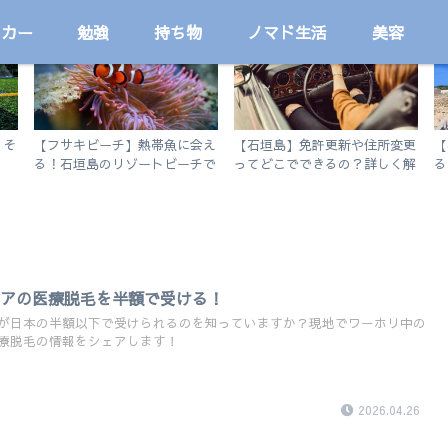
ッカー
勉強
持ち物
ノマド生活
美容
国内
国内
とそ
【フサキビーチ】熱帯魚に会え
【石垣島】免許更新や住所変更
【
る！石垣島のリゾートビーチで
ってどこでできるの？詳しく解
る
シュノーケルを楽しむ
説します。
ト
リアの医療脱毛を半額で受ける！
が日本の半額以下で受けられるのを知っていますか？現地でワーホリ中の
療脱毛の情報をシェアします！
2026.04.26