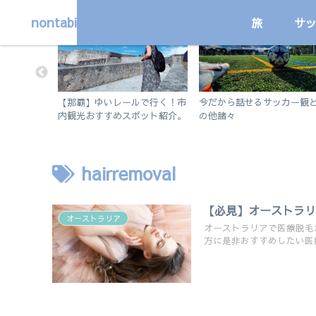
nontabi
旅
サ
国内
サッカー
】ノートアプ
【那覇】ゆいレールで行く！市
今だから話せるサッカー観
tes 5の使
内観光おすすめスポット紹介。
の他諸々
徒歩で行けるビーチも。
hairremoval
【必見】オーストラ
オーストラリア
オーストラリアで医療脱毛
方に是非おすすめしたい医