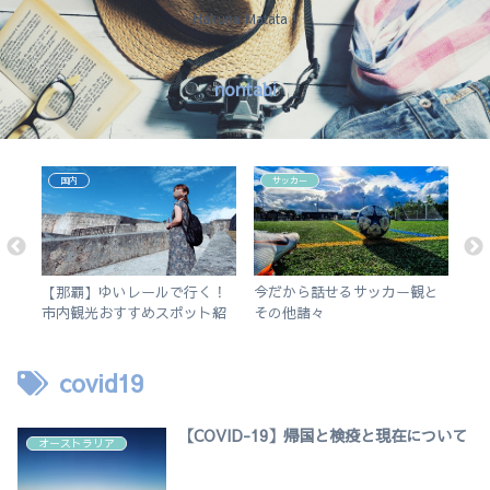
Hakuna Matata !
nontabi
国内
サッカー
アプ
【那覇】ゆいレールで行く！
今だから話せるサッカー観と
な
5の
市内観光おすすめスポット紹
その他諸々
日
介。徒歩で行けるビーチも。
covid19
【COVID-19】帰国と検疫と現在について
オーストラリア