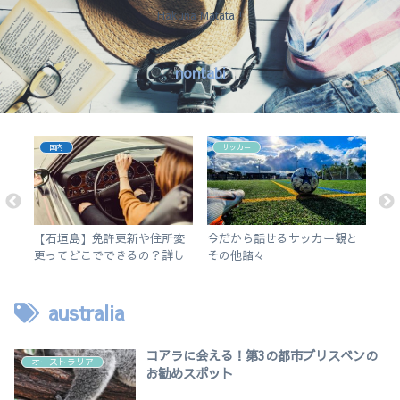
Hakuna Matata !
nontabi
国内
サッカー
で
【石垣島】免許更新や住所変
今だから話せるサッカー観と
【i
ス
更ってどこでできるの？詳し
その他諸々
リで
く解説します。
使
australia
コアラに会える！第3の都市ブリスベンの
オーストラリア
お勧めスポット