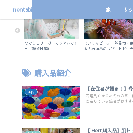
nontabi
旅
サ
サッカー
国内
で行く！市
なでしこリーガーのリアルな1
【フサキビーチ】熱帯魚に
ット紹介。
日（練習日編）
る！石垣島のリゾートビー
も。
シュノーケルを楽しむ
購入品紹介
【在住者が語る！】
国内
石垣島をはじめ冬の八重山
滞在している筆者がおすす
【iHerb購入品】