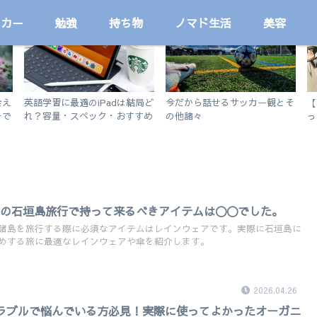
ッカー
勉強
持ち物
ノマド生活
美容
勉強
サッカー
会え
英語学習に最適のiPadは結局ど
今だから話せるサッカー観とそ
【
チで
れ？容量・スペック・おすすめ
の他諸々
っ
アプリを解説！【無印iPad
説
2019 vs iPad Air3】
冬の石垣島旅行で持って来るべきアイテムは◯◯でした。
諸島を旅行する際に必須なアイテムはレインウェアです。実際に石垣島に
めする旅に最適なレインウェアや傘を紹介します。
2026.04.26
肌トラブルで悩んでいる方必見！実際に使ってよかったオーガニ