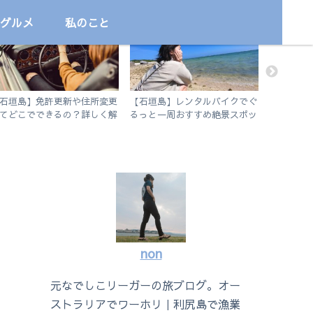
グルメ
私のこと
国内
旅
プログラ
石垣島】免許更新や住所変更
【石垣島】レンタルバイクでぐ
【iPad
てどこでできるの？詳しく解
るっと一周おすすめ絶景スポッ
リで効率化！
します。
ト旅
い方を徹
non
元なでしこリーガーの旅ブログ。オー
ストラリアでワーホリ｜利尻島で漁業