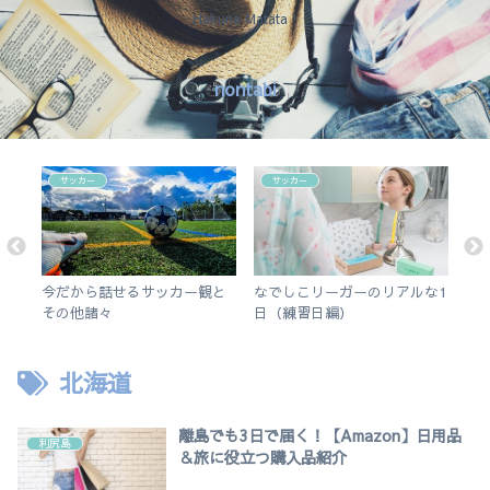
Hakuna Matata !
nontabi
サッカー
サッカー
結局
今だから話せるサッカー観と
なでしこリーガーのリアルな1
【
す
その他諸々
日（練習日編）
市
介
北海道
離島でも3日で届く！【Amazon】日用品
利尻島
＆旅に役立つ購入品紹介