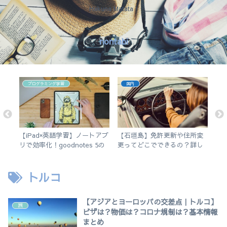
Hakuna Matata !
nontabi
プログラミング学習
国内
で
【iPad×英語学習】ノートアプ
【石垣島】免許更新や住所変
【
ス
リで効率化！goodnotes 5の
更ってどこでできるの？詳し
え
使い方を徹底解説。
く解説します。
チ
トルコ
【アジアとヨーロッパの交差点｜トルコ】
旅
ビザは？物価は？コロナ規制は？基本情報
まとめ