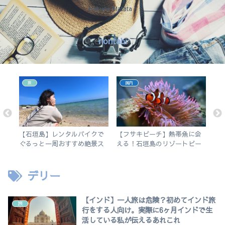
Hakuna Matata !
nontabi
旅
国内
結局
【石垣島】レンタルバイクで
【フサキビーチ】熱帯魚に会
【
す
ぐるっと一周おすすめ絶景ス
える！石垣島のリゾートビー
市
ポット旅
チでシュノーケルを楽しむ
介
デリー
【インド】一人旅は危険？初めてインド旅
旅
行をする人向け。実際に6ヶ月インドで生
活している私が伝えるあれこれ