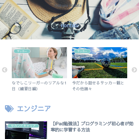
Hakuna Matata !
nontabi
サッカー
サッカー
で
なでしこリーガーのリアルな1
今だから話せるサッカー観と
【i
ス
日（練習日編）
その他諸々
リで
使
エンジニア
【iPad勉強法】プログラミング初心者が効
セカンドキャリア
率的に学習する方法