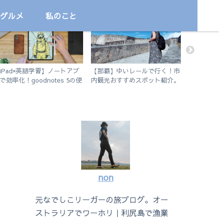
グルメ
私のこと
プログラミング学習
国内
国内
iPad×英語学習】ノートアプ
【那覇】ゆいレールで行く！市
【フサキ
で効率化！goodnotes 5の使
内観光おすすめスポット紹介。
る！石垣
方を徹底解説。
徒歩で行けるビーチも。
シュノー
non
元なでしこリーガーの旅ブログ。オー
ストラリアでワーホリ｜利尻島で漁業