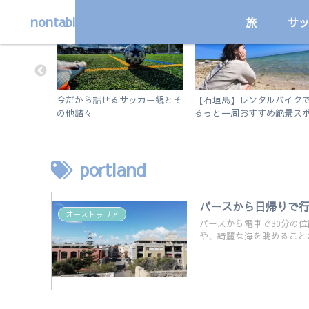
nontabi
旅
サ
サッカー
旅
や住所変更
今だから話せるサッカー観とそ
【石垣島】レンタルバイク
？詳しく解
の他諸々
るっと一周おすすめ絶景ス
ト旅
portland
パースから日帰りで
オーストラリア
パースから電車で30分の
や、綺麗な海を眺めること