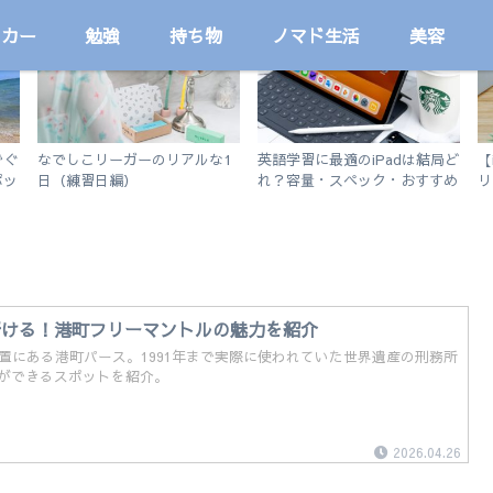
ッカー
勉強
持ち物
ノマド生活
美容
サッカー
勉強
でぐ
なでしこリーガーのリアルな1
英語学習に最適のiPadは結局ど
【
ポッ
日（練習日編）
れ？容量・スペック・おすすめ
リ
アプリを解説！【無印iPad
い
2019 vs iPad Air3】
行ける！港町フリーマントルの魅力を紹介
位置にある港町パース。1991年まで実際に使われていた世界遺産の刑務所
ができるスポットを紹介。
2026.04.26