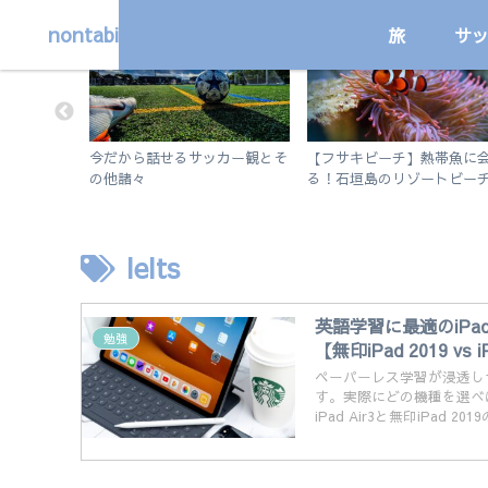
nontabi
旅
サ
サッカー
国内
で行く！市
今だから話せるサッカー観とそ
【フサキビーチ】熱帯魚に
ット紹介。
の他諸々
る！石垣島のリゾートビー
も。
シュノーケルを楽しむ
Ielts
英語学習に最適のiP
勉強
【無印iPad 2019 vs i
ペーパーレス学習が浸透し
す。実際にどの機種を選べ
iPad Air3と無印iPad