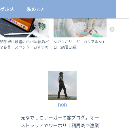
グルメ
私のこと
勉強
サッカー
国内
語学習に最適のiPadは結局ど
なでしこリーガーのリアルな1
【石垣島
？容量・スペック・おすすめ
日（練習日編）
ってどこ
プリを解説！【無印iPad
説します
19 vs iPad Air3】
non
元なでしこリーガーの旅ブログ。オー
ストラリアでワーホリ｜利尻島で漁業