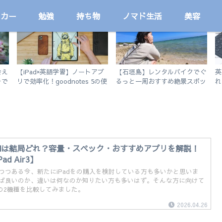
ッカー
勉強
持ち物
ノマド生活
美容
プログラミング学習
旅
会え
【iPad×英語学習】ノートアプ
【石垣島】レンタルバイクでぐ
英
チで
リで効率化！goodnotes 5の使
るっと一周おすすめ絶景スポッ
れ
い方を徹底解説。
ト旅
ア
20
adは結局どれ？容量・スペック・おすすめアプリを解説！
Pad Air3】
つつある今、新たにiPadをの購入を検討している方も多いかと思いま
ば良いのか、違いは何なのか知りたい方も多いはず。そんな方に向けて
 2019の2機種を比較してみました。
2026.04.26