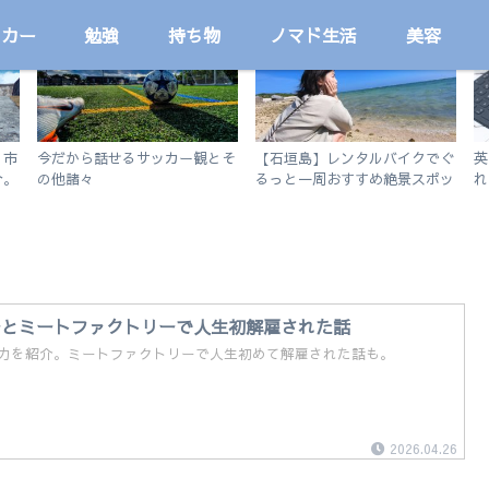
ッカー
勉強
持ち物
ノマド生活
美容
サッカー
旅
！市
今だから話せるサッカー観とそ
【石垣島】レンタルバイクでぐ
英
介。
の他諸々
るっと一周おすすめ絶景スポッ
れ
ト旅
ア
20
ーとミートファクトリーで人生初解雇された話
力を紹介。ミートファクトリーで人生初めて解雇された話も。
2026.04.26