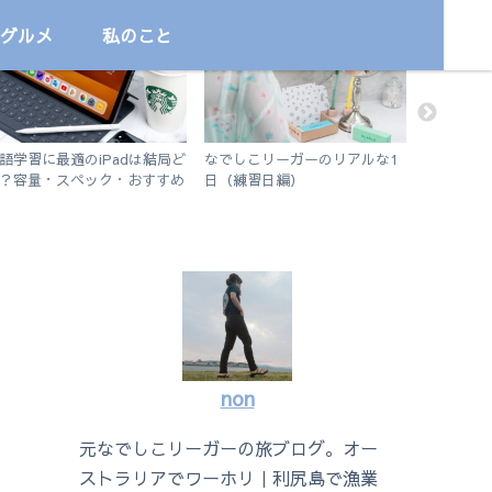
グルメ
私のこと
勉強
サッカー
国内
語学習に最適のiPadは結局ど
なでしこリーガーのリアルな1
【フサキ
？容量・スペック・おすすめ
日（練習日編）
る！石垣
プリを解説！【無印iPad
シュノー
19 vs iPad Air3】
non
元なでしこリーガーの旅ブログ。オー
ストラリアでワーホリ｜利尻島で漁業