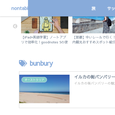
nontabi
旅
サ
プログラミング学習
国内
や住所変更
【iPad×英語学習】ノートアプ
【那覇】ゆいレールで行く
？詳しく解
リで効率化！goodnotes 5の使
内観光おすすめスポット紹
い方を徹底解説。
徒歩で行けるビーチも。
bunbury
イルカの街バンバリ
オーストラリア
イルカの街バンバリーの魅