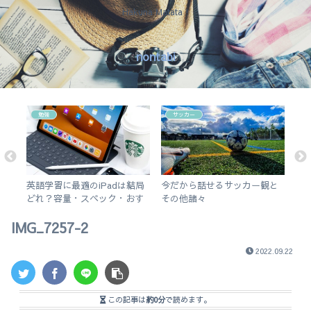
Hakuna Matata !
nontabi
勉強
サッカー
アプ
英語学習に最適のiPadは結局
今だから話せるサッカー観と
【
5の
どれ？容量・スペック・おす
その他諸々
ぐ
すめアプリを解説！【無印
ポ
IMG_7257-2
iPad 2019 vs iPad Air3】
2022.09.22
この記事は
約0分
で読めます。