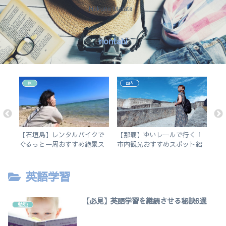
Hakuna Matata !
nontabi
旅
国内
アプ
【石垣島】レンタルバイクで
【那覇】ゆいレールで行く！
【
5の
ぐるっと一周おすすめ絶景ス
市内観光おすすめスポット紹
え
ポット旅
介。徒歩で行けるビーチも。
チ
英語学習
【必見】英語学習を継続させる秘訣6選
勉強