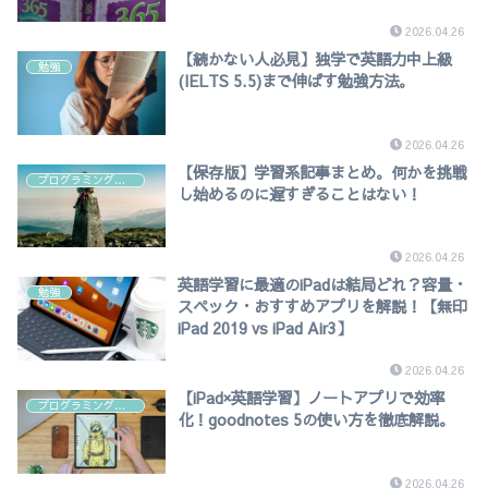
2026.04.26
【続かない人必見】独学で英語力中上級
勉強
(IELTS 5.5)まで伸ばす勉強方法。
2026.04.26
【保存版】学習系記事まとめ。何かを挑戦
プログラミング学習
し始めるのに遅すぎることはない！
2026.04.26
英語学習に最適のiPadは結局どれ？容量・
勉強
スペック・おすすめアプリを解説！【無印
iPad 2019 vs iPad Air3】
2026.04.26
【iPad×英語学習】ノートアプリで効率
プログラミング学習
化！goodnotes 5の使い方を徹底解説。
2026.04.26