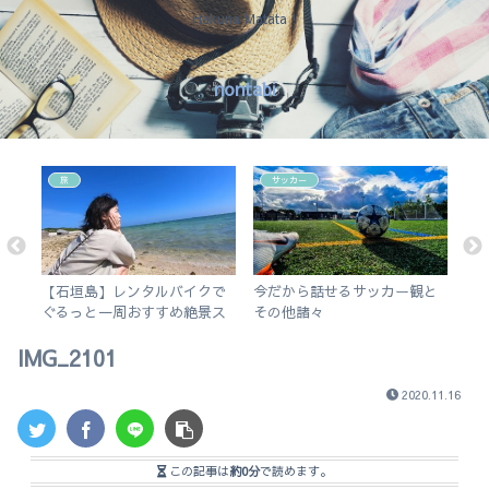
Hakuna Matata !
nontabi
旅
サッカー
結局
【石垣島】レンタルバイクで
今だから話せるサッカー観と
な
す
ぐるっと一周おすすめ絶景ス
その他諸々
日
ポット旅
IMG_2101
2020.11.16
この記事は
約0分
で読めます。