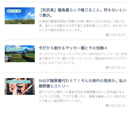
【利尻島】離島暮らしで感じること。何もないとい
利尻島
う贅沢。
北海道の離島利尻島で漁業の仕事に携わりながら生活して感じる
事、島の人とお話をする中で感じる事を綴っています。何もないか
らこその贅沢を味わっています。
2026.04.26
今だから話せるサッカー観とその他諸々
サッカー
オーストラリアでワーキングホリデー中の元なでしこリーガーが本
音で語るサッカー観とスポーツについて。現在流行中のコロナウイ
ルスとスポーツについても。
2026.04.26
SNSが履歴書代わり？！そんな時代の到来か。私の
セカンドキャリア
履歴書ヒストリー
超アナログ人間だった筆者がSNSを履歴書代わりに旅を続けるよ
うになったお話。ブログを書いたり、動画を編集したりと続けるこ
とで新しい道が開けていくのか。
2026.04.26