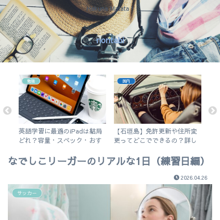
Hakuna Matata !
nontabi
勉強
国内
アプ
英語学習に最適のiPadは結局
【石垣島】免許更新や住所変
今
5の
どれ？容量・スペック・おす
更ってどこでできるの？詳し
そ
すめアプリを解説！【無印
く解説します。
なでしこリーガーのリアルな1日（練習日編）
iPad 2019 vs iPad Air3】
2026.04.26
サッカー