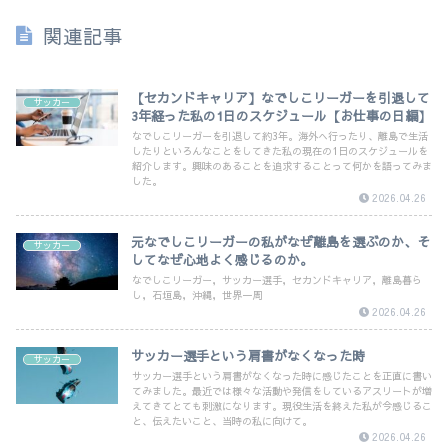
関連記事
【セカンドキャリア】なでしこリーガーを引退して
サッカー
3年経った私の1日のスケジュール【お仕事の日編】
なでしこリーガーを引退して約3年。海外へ行ったり、離島で生活
したりといろんなことをしてきた私の現在の1日のスケジュールを
紹介します。興味のあることを追求することって何かを語ってみま
した。
2026.04.26
元なでしこリーガーの私がなぜ離島を選ぶのか、そ
サッカー
してなぜ心地よく感じるのか。
なでしこリーガー，サッカー選手，セカンドキャリア，離島暮ら
し，石垣島，沖縄，世界一周
2026.04.26
サッカー選手という肩書がなくなった時
サッカー
サッカー選手という肩書がなくなった時に感じたことを正直に書い
てみました。最近では様々な活動や発信をしているアスリートが増
えてきてとても刺激になります。現役生活を終えた私が今感じるこ
と、伝えたいこと、当時の私に向けて。
2026.04.26