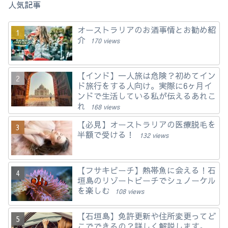
人気記事
オーストラリアのお酒事情とお勧め紹
介
170 views
【インド】一人旅は危険？初めてイン
ド旅行をする人向け。実際に6ヶ月イ
ンドで生活している私が伝えるあれこ
れ
168 views
【必見】オーストラリアの医療脱毛を
半額で受ける！
132 views
【フサキビーチ】熱帯魚に会える！石
垣島のリゾートビーチでシュノーケル
を楽しむ
108 views
【石垣島】免許更新や住所変更ってど
こでできるの？詳しく解説します。