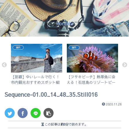
Hakuna Matata !
nontabi
国内
国内
結局
【那覇】ゆいレールで行く！
【フサキビーチ】熱帯魚に会
な
す
市内観光おすすめスポット紹
える！石垣島のリゾートビー
日
介。徒歩で行けるビーチも。
チでシュノーケルを楽しむ
Sequence-01.00_14_48_35.Still016
2020.11.26
この記事は
約0分
で読めます。