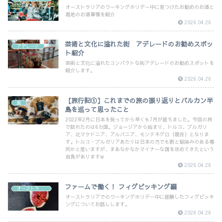
オーストラリアのワーキングホリデー中に見つけたお勧めのお酒と
現地のお酒事情を紹介
2026.04.26
芸術と文化に溢れた街 アデレードのお勧めスポッ
アデレード
ト紹介
芸術と文化に溢れたコンパクトな街アデレードのお勧めスポットを
紹介します。
2026.04.26
【旅行記①】これまでの旅の振り返りとバルカン半
旅
島を巡って思ったこと
2022年2月に日本を発ってから早くも7月が経ちました。今回の旅
で訪れたのは6カ国。ジョージアから始まり、トルコ、ブルガリ
ア、北マケドニア、アルバニア、モンテネグロ（現在）となりま
す。トルコ・ブルガリアあたりは日本の方でも割と馴染みのある場
所かと思いますが、まあなかなかマイナーな国を攻めてきたという
自負がありますw
2026.04.26
ファームで働く！ フィグピッキング編
オーストラリア
オーストラリアでのワーキングホリデー中に経験したフィグピッキ
ングについてお話しします。
2026.04.26