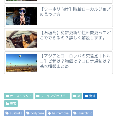
【ワーホリ向け】時給ローカルジョブ
の見つけ方
【石垣島】免許更新や住所変更ってど
こでできるの？詳しく解説します。
【アジアとヨーロッパの交差点｜トル
コ】ビザは？物価は？コロナ規制は？
基本情報まとめ
オーストラリア
ワーキングホリデー
旅
海外
美容
australia
bodycare
hairremoval
laserclinic