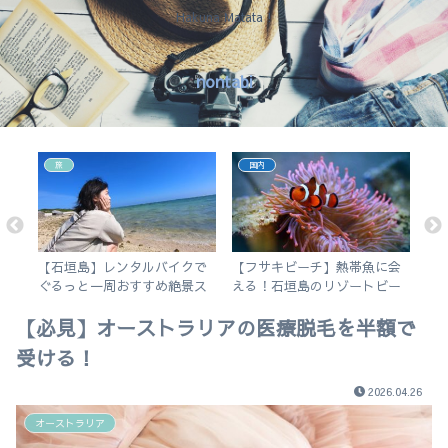
Hakuna Matata !
nontabi
旅
国内
変
【石垣島】レンタルバイクで
【フサキビーチ】熱帯魚に会
【
し
ぐるっと一周おすすめ絶景ス
える！石垣島のリゾートビー
市
ポット旅
チでシュノーケルを楽しむ
介
【必見】オーストラリアの医療脱毛を半額で
受ける！
2026.04.26
オーストラリア