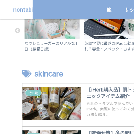
nontabi
旅
サ
サッカー
勉強
帯魚に会え
なでしこリーガーのリアルな1
英語学習に最適のiPadは結
トビーチで
日（練習日編）
れ？容量・スペック・おす
む
アプリを解説！【無印iPad
2019 vs iPad Air3】
skincare
【iHerb購入品】
持ち物
ニックアイテム紹介
お肌のトラブルで悩んでい
iHerb。実際に使って
方法を紹介。
【乾燥対策】冬の間