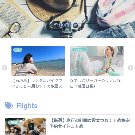
Hakuna Matata !
nontabi
旅
サッカー
と
【石垣島】レンタルバイクで
なでしこリーガーのリアルな1
英
ぐるっと一周おすすめ絶景ス
日（練習日編）
ど
ポット旅
す
iPa
Flights
【厳選】旅行の計画に役立つおすすめ格安
宿泊
予約サイトまとめ