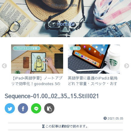
Hakuna Matata !
nontabi
プログラミング学習
勉強
！
【iPad×英語学習】ノートアプ
英語学習に最適のiPadは結局
今
紹
リで効率化！goodnotes 5の
どれ？容量・スペック・おす
そ
。
使い方を徹底解説。
すめアプリを解説！【無印
Sequence-01.00_02_35_15.Still021
iPad 2019 vs iPad Air3】
2021.05.05
この記事は
約0分
で読めます。