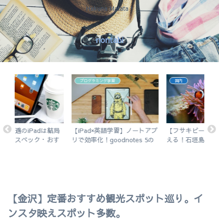
Hakuna Matata !
nontabi
国内
サッカー
アプ
【フサキビーチ】熱帯魚に会
今だから話せるサッカー観と
【
5の
える！石垣島のリゾートビー
その他諸々
市
チでシュノーケルを楽しむ
介
【金沢】定番おすすめ観光スポット巡り。イ
ンスタ映えスポット多数。