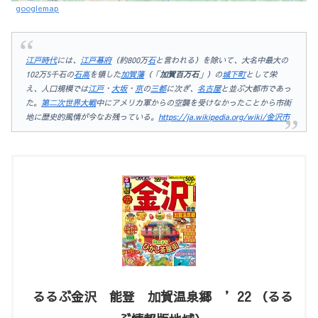
googlemap
江戸時代
には、
江戸幕府
（約800万
石
と言われる）を除いて、大名中最大の
102万5千石の
石高
を領した
加賀藩
（「
加賀百万石
」）の
城下町
として栄
え、人口規模では
江戸
・
大坂
・
京
の
三都
に次ぎ、
名古屋
と並ぶ大都市であっ
た。
第二次世界大戦
中にアメリカ軍からの空襲を受けなかったことから市街
地に歴史的風情が今なお残っている。
https://ja.wikipedia.org/wiki/金沢市
るるぶ金沢 能登 加賀温泉郷 ’22 （るる