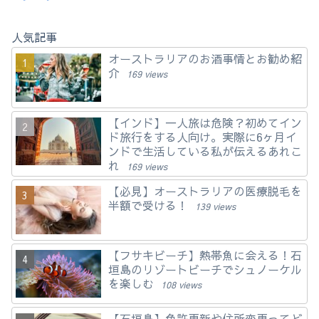
人気記事
オーストラリアのお酒事情とお勧め紹
介
169 views
【インド】一人旅は危険？初めてイン
ド旅行をする人向け。実際に6ヶ月イ
ンドで生活している私が伝えるあれこ
れ
169 views
【必見】オーストラリアの医療脱毛を
半額で受ける！
139 views
【フサキビーチ】熱帯魚に会える！石
垣島のリゾートビーチでシュノーケル
を楽しむ
108 views
【石垣島】免許更新や住所変更ってど