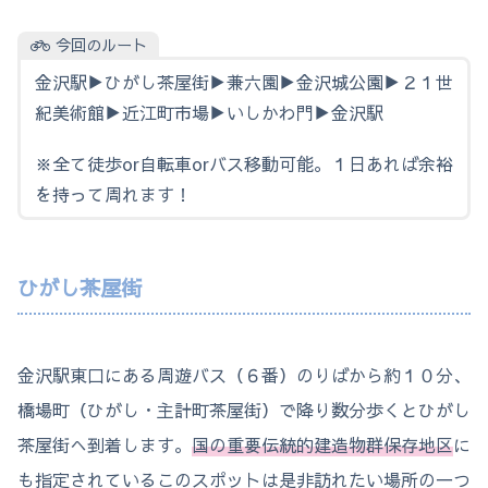
今回のルート
金沢駅▶ひがし茶屋街▶兼六園▶金沢城公園▶２１世
紀美術館▶近江町市場▶いしかわ門▶金沢駅
※全て徒歩or自転車orバス移動可能。１日あれば余裕
を持って周れます！
ひがし茶屋街
金沢駅東口にある周遊バス（６番）のりばから約１０分、
橋場町（ひがし・主計町茶屋街）で降り数分歩くとひがし
茶屋街へ到着します。
国の重要伝統的建造物群保存地区
に
も指定されているこのスポットは是非訪れたい場所の一つ