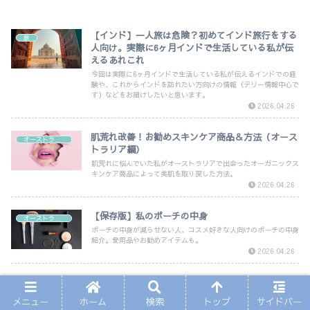
【インド】一人旅は危険？初めてインド旅行をする
旅
人向け。実際に6ヶ月インドで生活している私が伝
えるあれこれ
今回は実際に6ヶ月インドで生活している私が伝えるインドでの経
験や、これからインドを訪れたい方向けの情報（デリー情報中心で
す）などをお届けしたいと思います。
2026.04.26
肌荒れ改善！お勧めスキンケア商品＆方法（オース
オーストラリア
トラリア編）
肌荒れに悩んでいた私がオーストラリアで出会ったオーガニックス
キンケア商品によって美肌を取り戻した方法。
2026.04.26
【保存版】私のポーチの中身
オーストラリア
ポーチの中身が減らせない人、コスメ好きな人向けのポーチの中身
紹介。愛用品やお勧めアイテムも。
2026.04.26
【ワーホリ向け】オーストラリアについてからすぐ
オーストラリア
にやる事リスト
メニュー
ホーム
検索
トップ
サイドバー
ワーホリでオーストラリアに到着してからすぐにやった方がいい事