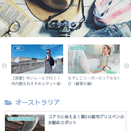
Hakuna Matata !
nontabi
国内
サッカー
会
【那覇】ゆいレールで行く！
なでしこリーガーのリアルな1
今
ー
市内観光おすすめスポット紹
日（練習日編）
そ
介。徒歩で行けるビーチも。
オーストラリア
コアラに会える！第3の都市ブリスベンの
オーストラリア
お勧めスポット