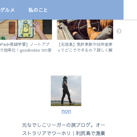
グルメ
私のこと
プログラミング学習
国内
サッカー
iPad×英語学習】ノートアプ
【石垣島】免許更新や住所変更
今だから
で効率化！goodnotes 5の使
ってどこでできるの？詳しく解
の他諸々
方を徹底解説。
説します。
non
元なでしこリーガーの旅ブログ。オー
ストラリアでワーホリ｜利尻島で漁業