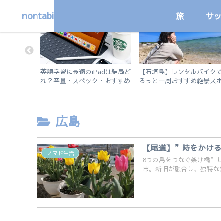
nontabi
旅
サ
勉強
旅
で行く！市
英語学習に最適のiPadは結局ど
【石垣島】レンタルバイク
ット紹介。
れ？容量・スペック・おすすめ
るっと一周おすすめ絶景ス
も。
アプリを解説！【無印iPad
ト旅
2019 vs iPad Air3】
広島
【尾道】”時をかけ
ノマド生活
8つの島をつなぐ架け橋”
市。新旧が融合し、独特な