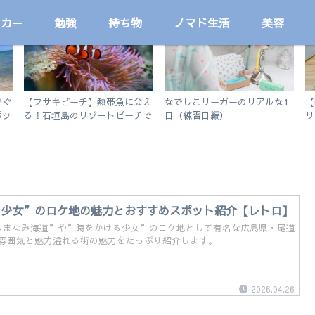
ッカー
勉強
持ち物
ノマド生活
美容
国内
サッカー
でぐ
【フサキビーチ】熱帯魚に会え
なでしこリーガーのリアルな1
【
ポッ
る！石垣島のリゾートビーチで
日（練習日編）
リ
シュノーケルを楽しむ
い
る少女”のロケ地の魅力とおすすめスポット紹介【レトロ】
しまなみ海道”や”時をかける少女”のロケ地として有名な広島県・尾道
雰囲気と魅力溢れる街の魅力をたっぷり紹介します。
2026.04.26