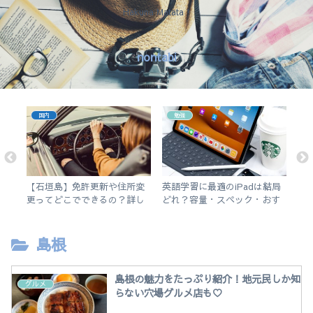
Hakuna Matata !
nontabi
国内
勉強
アプ
【石垣島】免許更新や住所変
英語学習に最適のiPadは結局
【
5の
更ってどこでできるの？詳し
どれ？容量・スペック・おす
え
く解説します。
すめアプリを解説！【無印
チ
iPad 2019 vs iPad Air3】
島根
島根の魅力をたっぷり紹介！地元民しか知
グルメ
らない穴場グルメ店も♡