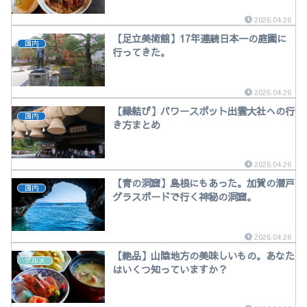
2026.04.26
【足立美術館】17年連続日本一の庭園に
国内
行ってきた。
2026.04.26
【縁結び】パワースポット出雲大社への行
国内
き方まとめ
2026.04.26
【青の洞窟】島根にもあった。加賀の潜戸
国内
グラスボードで行く神秘の洞窟。
2026.04.26
【絶品】山陰地方の美味しいもの。あなた
グルメ
はいくつ知っていますか？