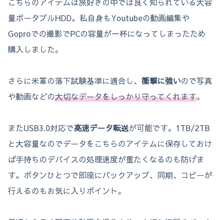
こちらのアイテムは旅好きの中では良く知られている大容
量ポータブルHDD。私自身もYoutubeの動画編集や
Goproでの撮影でPCの容量が一杯になってしまったため
購入しました。
さらに米軍の落下試験基準に適合し、
衝撃に強い
ので写真
や動画などの
大切なデータをしっかり守ってくれます
。
またUSB3.0対応で
高速データ転送
が可能です。1TB/2TB
と大容量なのでデータをこちらのアイテムに保存しておけ
ば手持ちのデバイスの処理速度が重たくなるのも防げま
す。ボタンひとつで即座にバックアップ、同期、コピーが
行えるのもお気に入りポイント。