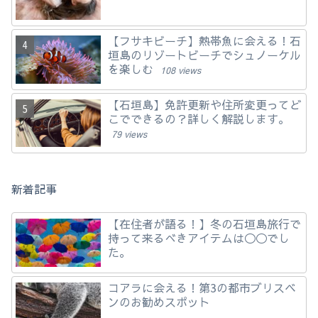
【フサキビーチ】熱帯魚に会える！石
垣島のリゾートビーチでシュノーケル
を楽しむ
108 views
【石垣島】免許更新や住所変更ってど
こでできるの？詳しく解説します。
79 views
新着記事
【在住者が語る！】冬の石垣島旅行で
持って来るべきアイテムは◯◯でし
た。
コアラに会える！第3の都市ブリスベ
ンのお勧めスポット