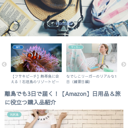
Hakuna Matata !
nontabi
国内
サッカー
で
【フサキビーチ】熱帯魚に会
なでしこリーガーのリアルな1
今
ス
える！石垣島のリゾートビー
日（練習日編）
そ
チでシュノーケルを楽しむ
離島でも3日で届く！【Amazon】日用品＆旅
に役立つ購入品紹介
利尻島