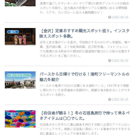
温厚で過ごしやすいオーストラリア第3の都市ブリスベンのお勧め
スポットを紹介。迫力満点の恐竜やリアルな動物に会える博物館
や、コアラ、カンガルーに会える動物園など！
2026.04.26
【金沢】定番おすすめ観光スポット巡り。インスタ
国内
映えスポット多数。
近年人気を集めている金沢。今回紹介するのはひがし茶屋街、兼六
園、金沢城公園、２１世紀美術館、近江町市場。 フォトジェニッ
クな風情のある町並みや歴史的な建造物が魅力のこの街の定番おす
すめスポットをご覧ください。
2026.04.26
パースから日帰りで行ける！港町フリーマントルの
オーストラリア
魅力を紹介
パースから電車で30分の位置にある港町パース。1991年まで実際
に使われていた世界遺産の刑務所や、綺麗な海を眺めることができ
るスポットを紹介。
2026.04.26
【在住者が語る！】冬の石垣島旅行で持って来るべ
国内
きアイテムは◯◯でした。
石垣島をはじめ冬の八重山諸島を旅行する際に必須なアイテムはレ
インウェアです。実際に石垣島に滞在している筆者がおすすめする
旅に最適なレインウェアや傘を紹介します。