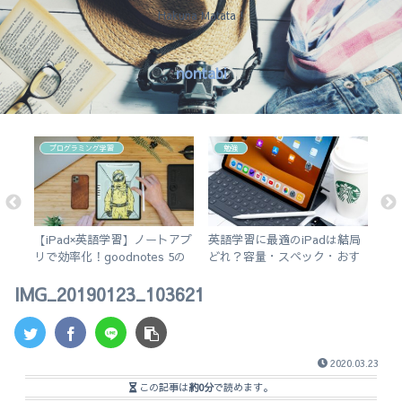
Hakuna Matata !
nontabi
プログラミング学習
勉強
で
【iPad×英語学習】ノートアプ
英語学習に最適のiPadは結局
【
ス
リで効率化！goodnotes 5の
どれ？容量・スペック・おす
市
使い方を徹底解説。
すめアプリを解説！【無印
介
IMG_20190123_103621
iPad 2019 vs iPad Air3】
2020.03.23
この記事は
約0分
で読めます。